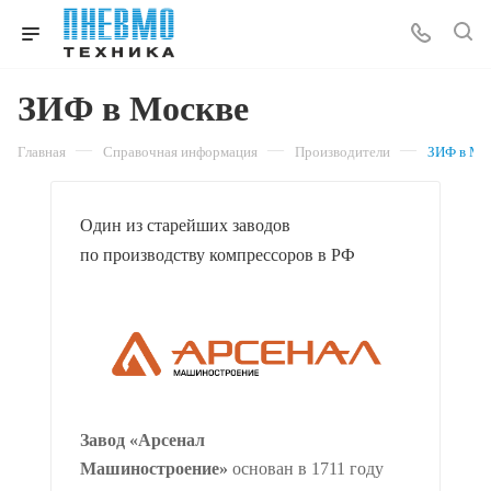
ЗИФ в Москве
—
—
—
Главная
Справочная информация
Производители
ЗИФ в Мо
Один из старейших заводов
по производству компрессоров в РФ
Завод «Арсенал
Машиностроение»
о
снован в 1711 году